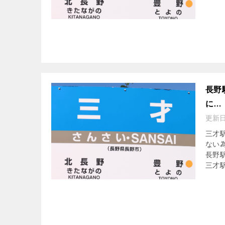
長野
に…
更新
三才
ない
長野
三才駅