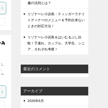
遍の法則とは？
リゾナーレ小浜島：ティンガーラナイ
トディナーのメニュー＆予約出来ない
ときの対応方法！
リゾナーレ小浜島＆はいむるぶし比
い為
較！子連れ、カップル、大学生、シニ
ア…それぞれ考察！
ラし
最近のコメント
介。
！〜
アーカイブ
2026年6月