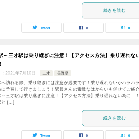
続きを読む
Tweet
0
0
駅～三才駅は乗り継ぎに注意！【アクセス方法】乗り遅れな
！
日：
2021年7月10日
三才
長野県
駅へ訪れる際、乗り継ぎには注意が必要です！乗り遅れないかハラハ
為に予習して行きましょう！駅員さんの素敵なはからいも併せてご紹
駅～三才駅は乗り継ぎに注意！【アクセス方法】乗り遅れない為に…
と […]
続きを読む
Tweet
0
0