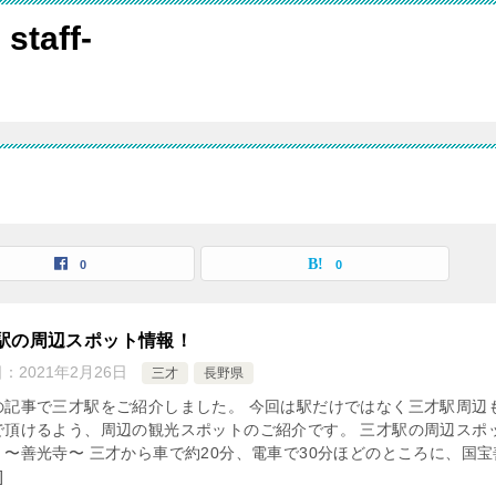
 staff-
0
0
駅の周辺スポット情報！
日：
2021年2月26日
三才
長野県
の記事で三才駅をご紹介しました。 今回は駅だけではなく三才駅周辺
で頂けるよう、周辺の観光スポットのご紹介です。 三才駅の周辺スポ
！〜善光寺〜 三才から車で約20分、電車で30分ほどのところに、国宝
]