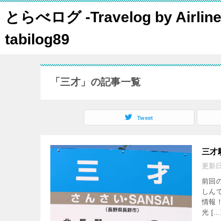
とらべログ -Travelog by Airline
tabilog89
「三才」の記事一覧
Tweet
三才
更新
前回
しん
情報
光 […