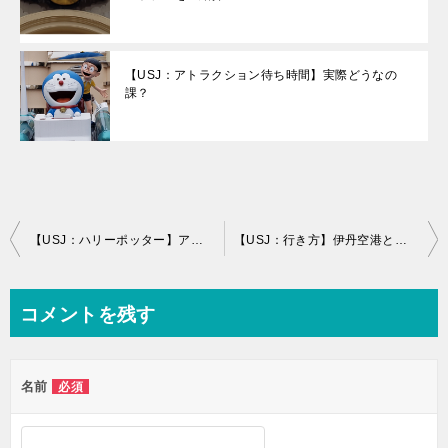
【USJ：アトラクション待ち時間】実際どうなの
課？
投
【USJ：ハリーポッター】アトラクションと杖などのグッズをご紹介。
【USJ：行き方】伊丹空港との往復はバス？電車？？
稿
ナ
コメントを残す
ビ
ゲ
名前
必須
ー
シ