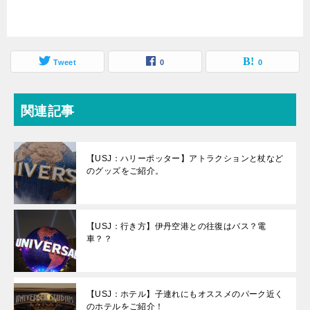
Tweet
0
0
関連記事
【USJ：ハリーポッター】アトラクションと杖など
のグッズをご紹介。
【USJ：行き方】伊丹空港との往復はバス？電
車？？
【USJ：ホテル】子連れにもオススメのパーク近く
のホテルをご紹介！