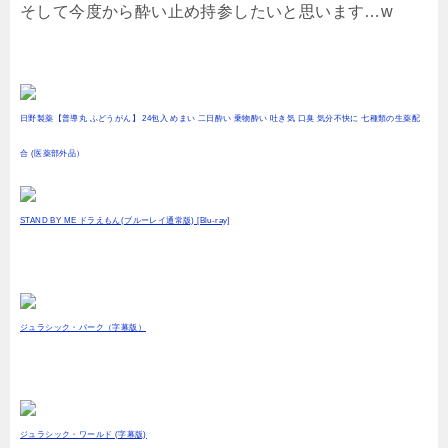
そして今度から酔い止め持参したいと思います…w
日野製薬【普導丸 ふどうがん】 24包入 めまい 二日酔い 乗物酔い 吐き気 口臭 気分不快に 七種類の生薬配
合 (医薬部外品）
STAND BY ME ドラえもん(ブルーレイ通常版) [Blu-ray]
ジュラシック・パーク（字幕版）
ジュラシック・ワールド (字幕版)