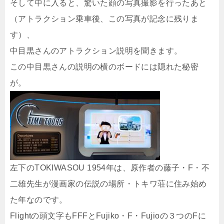
そして中に入ると、驚いた顔の写真撮影を行ったあと
（アトラクション乗車後、この写真が記念に残りま
す）、
中目黒さんのアトラクション説明を聞きます。
この中目黒さんの説明の横のボードには隠れた秘密
が。
左下のTOKIWASOU 1954年は、原作者の藤子・F・不
二雄先生が漫画家の伝説の場所・トキワ荘に住み始め
た年なのです。
Flightの頭文字もFFFとFujiko・F・Fujioの３つのFに