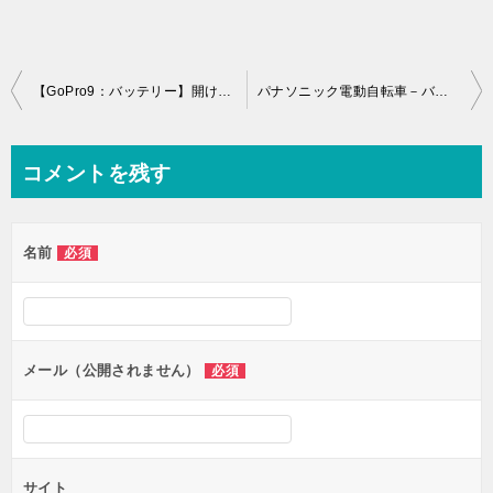
投
【GoPro9：バッテリー】開け方や駆動＆充電時間などについて解説！
パナソニック電動自転車－バッテリーつけ方・外し方の解説
稿
ナ
コメントを残す
ビ
ゲ
名前
必須
ー
シ
ョ
ン
メール（公開されません）
必須
サイト