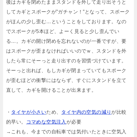
後はカギを閉めたままスタンドを外して走り出そうと
してカギとスポークが”ガチャン！”となって、スポーク
がほんの少し歪む…ということをしております。なの
でスポークが5本ほど、よーく見ると少し歪んでい
る…。カギの開け閉めを忘れないのが一番ですが、要
はスポークが歪まなければいいのでｗ、スタンドを外
したら常にそーっと走り出すのを習慣づけています。
そーっと出れば、もしカギが閉まっていてもスポーク
が歪むほどの衝撃にはならず、すぐにスタンドを立て
直して、カギを開けることが出来ます。
・
タイヤが小さい
ため、
タイヤ内の空気の減り
が比較
的早い。
コマめな空気注入
が必要
→これも、今までの自転車では気付いたときに空気入