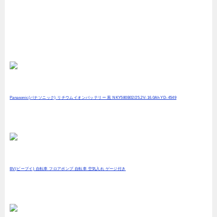
Panasonic(パナソニック) リチウムイオンバッテリー 黒 NKY580B02/25.2V-16.0Ah YD-4549
BV(ビーブイ) 自転車 フロアポンプ 自転車 空気入れ ゲージ付き