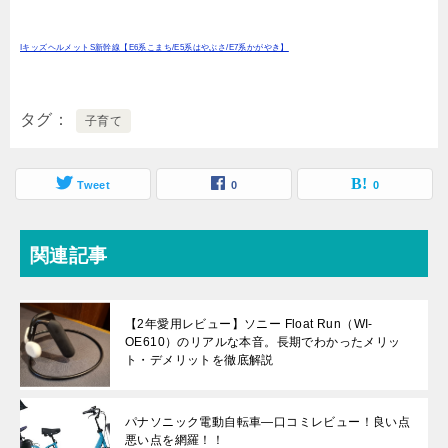
IキッズヘルメットS新幹線【E6系こまち/E5系はやぶさ/E7系かがやき】
タグ
子育て
Tweet
0
0
関連記事
【2年愛用レビュー】ソニー Float Run（WI-
OE610）のリアルな本音。長期でわかったメリッ
ト・デメリットを徹底解説
パナソニック電動自転車―口コミレビュー！良い点
悪い点を網羅！！